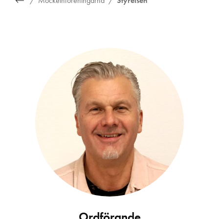
Möckelnföreningarna
Styrelsen
Ordförande