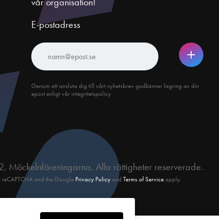
vår organisation!
E-postadress
Genom att ansluta dig till vårt nyhetsbrev godkänner lagring av din
epost enligt vår integritetspolicy
, Möckelnföreningarna, Alla rättigheter reserverade.
d by reCAPTCHA and the Google
Privacy Policy
and
Terms of Service
apply.