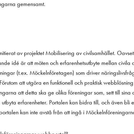
ningarna gemensamt.
ierat av projektet Mobilisering av civilsamhället. Oavset
ande idé är att möten och erfarenhetsutbyte mellan civila 
ningar (t.ex. Möckelnföretagen) som driver näringslivsfrå
 Förutom att utgöra en funktionell och praktisk webblösning
arna att detta ska ge olika föreningar som, sett till sina 
yta erfarenheter. Portalen kan bidra till, och även bli en 
portalen kan inte avstå från att ingå i Möckelnföreningarn