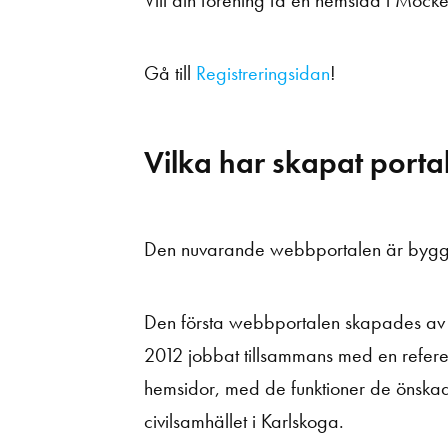
Vill din förening få en hemsida i Möc
Gå till
Registreringsidan
!
Vilka har skapat porta
Den nuvarande webbportalen är bygg
Den första webbportalen skapades av 
2012 jobbat tillsammans med en refere
hemsidor, med de funktioner de önskade.
civilsamhället i Karlskoga.