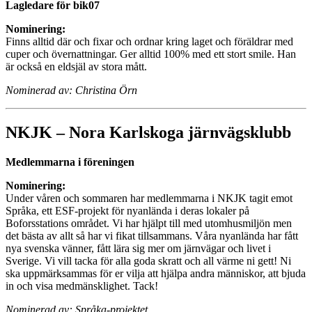
Lagledare för bik07
Nominering:
Finns alltid där och fixar och ordnar kring laget och föräldrar med
cuper och övernattningar. Ger alltid 100% med ett stort smile. Han
är också en eldsjäl av stora mått.
Nominerad av: Christina Örn
NKJK – Nora Karlskoga järnvägsklubb
Medlemmarna i föreningen
Nominering:
Under våren och sommaren har medlemmarna i NKJK tagit emot
Språka, ett ESF-projekt för nyanlända i deras lokaler på
Boforsstations området. Vi har hjälpt till med utomhusmiljön men
det bästa av allt så har vi fikat tillsammans. Våra nyanlända har fått
nya svenska vänner, fått lära sig mer om järnvägar och livet i
Sverige. Vi vill tacka för alla goda skratt och all värme ni gett! Ni
ska uppmärksammas för er vilja att hjälpa andra människor, att bjuda
in och visa medmänsklighet. Tack!
Nominerad av: Språka-projektet