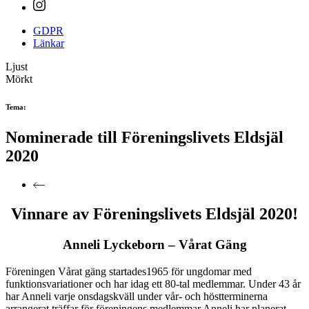
GDPR
Länkar
Ljust
Mörkt
Tema:
Nominerade till Föreningslivets Eldsjäl
2020
Vinnare av Föreningslivets Eldsjäl 2020!
Anneli Lyckeborn – Vårat Gäng
Föreningen Vårat gäng startades1965 för ungdomar med
funktionsvariationer och har idag ett 80-tal medlemmar. Under 43 år
har Anneli varje onsdagskväll under vår- och höstterminerna
arrangerat träffar för föreningens medlemmar Anneli har planerat