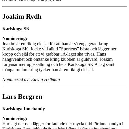
Joakim Rydh
Karlskoga SK
Nominering:
Joakim är en riktig eldsjäl för att han är så engagerad kring
Karlskoga SK. Jocke vill alltid ”Sportens” bästa och lägger ner
kropp och själ för att vi grabbar i A-laget ska trivas. Hans
hängivenhet och omtanke kring klubben är guldvärd. Joakim
förtjänar mer uppskattning och hela Karlskoga SK A-lag samt
många runtomkring tycker han är en riktigt eldsjäl.
Nominerad av: Edwin Hellman
Lars Bergren
Karlskoga Innebandy
Nominering:
Har lagt ner och lägger fortfarande ner mycket tid för innebandyn i
Karlskoga. Lars jobbade även hårt i flera år för att innebandyn i