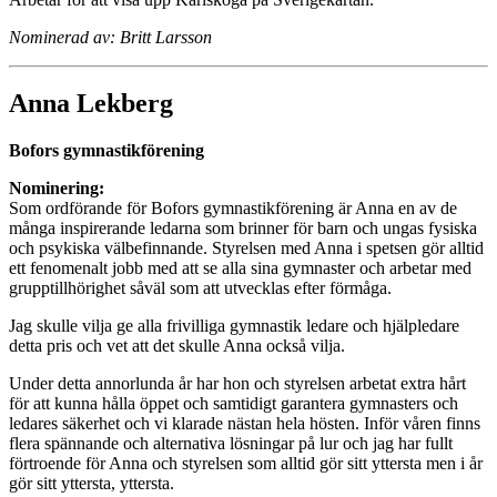
Nominerad av: Britt Larsson
Anna Lekberg
Bofors gymnastikförening
Nominering:
Som ordförande för Bofors gymnastikförening är Anna en av de
många inspirerande ledarna som brinner för barn och ungas fysiska
och psykiska välbefinnande. Styrelsen med Anna i spetsen gör alltid
ett fenomenalt jobb med att se alla sina gymnaster och arbetar med
grupptillhörighet såväl som att utvecklas efter förmåga.
Jag skulle vilja ge alla frivilliga gymnastik ledare och hjälpledare
detta pris och vet att det skulle Anna också vilja.
Under detta annorlunda år har hon och styrelsen arbetat extra hårt
för att kunna hålla öppet och samtidigt garantera gymnasters och
ledares säkerhet och vi klarade nästan hela hösten. Inför våren finns
flera spännande och alternativa lösningar på lur och jag har fullt
förtroende för Anna och styrelsen som alltid gör sitt yttersta men i år
gör sitt yttersta, yttersta.