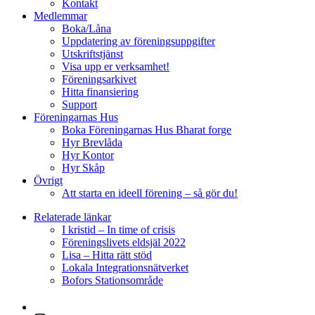
Kontakt
Medlemmar
Boka/Låna
Uppdatering av föreningsuppgifter
Utskriftstjänst
Visa upp er verksamhet!
Föreningsarkivet
Hitta finansiering
Support
Föreningarnas Hus
Boka Föreningarnas Hus Bharat forge
Hyr Brevlåda
Hyr Kontor
Hyr Skåp
Övrigt
Att starta en ideell förening – så gör du!
Relaterade länkar
I kristid – In time of crisis
Föreningslivets eldsjäl 2022
Lisa – Hitta rätt stöd
Lokala Integrationsnätverket
Bofors Stationsområde