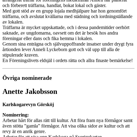
och förberett träffarna, handlat, bokat lokal och gäster.
Med gott stöd av en grupp lojala medhjälpare har hon genomfört
träffarna, och avslutat kvällarna med städning och iordningställande
av lokalen.
Träffarna är mycket uppskattade, och i dessa pandemitider oerhört
saknade, av ungdomarna, oavsett om det är besök hos andra
föreningar eller dans och fika hemma i lokalen.
Genom sina enträgna och självuppoffrande insatser under drygt fyra
årtionden lever Anneli Lyckeborn gott och väl upp till alla de
stipulerade kraven.
En Föreningslivets eldsjäl i ordets rätta och allra finaste bemärkelse!
Övriga nominerade
Anette Jakobsson
Karlskogarevyn Görsköj
Nominering:
Arbetar hårt för allas rätt till kultur. Att föra fram nya förmågor samt
även stötta ”gamla” förmågor. Att visa olika sidor av kultur och att
revy är en anrik genre.
Arbetar för att visa upp Karlskoga på Sverigekartan.