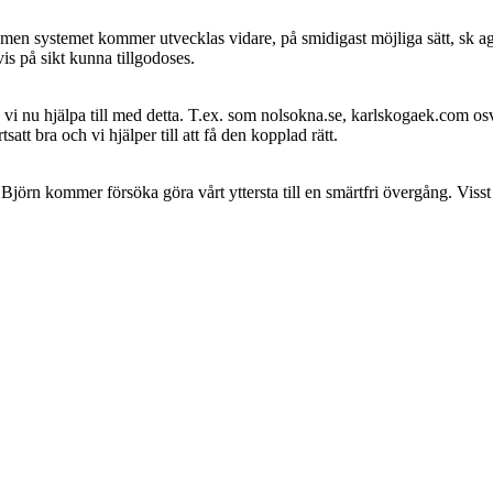
en systemet kommer utvecklas vidare, på smidigast möjliga sätt, sk agi
s på sikt kunna tillgodoses.
 vi nu hjälpa till med detta. T.ex. som nolsokna.se, karlskogaek.com os
satt bra och vi hjälper till att få den kopplad rätt.
Björn kommer försöka göra vårt yttersta till en smärtfri övergång. Vis