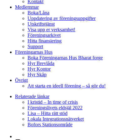
Kontakt
Medlemmar
Boka/Låna
Uppdatering av föreningsuppgifter
Utskriftstjänst
Visa upp er verksamhet!
Föreningsarkivet
Hitta finansiering
Support
Föreningarnas Hus
Boka Föreningarnas Hus Bharat forge
Hyr Brevlåda
Hyr Kontor
Hyr Skåp
Övrigt
Att starta en ideell förening – så gör du!
Relaterade länkar
I kristid – In time of crisis
Föreningslivets eldsjäl 2022
Lisa – Hitta rätt stöd
Lokala Integrationsnätverket
Bofors Stationsområde