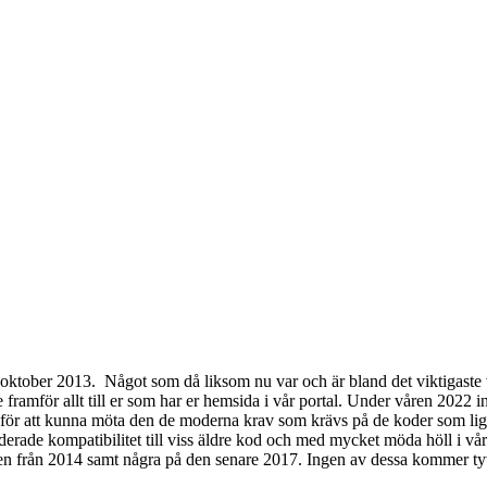
oktober 2013. Något som då liksom nu var och är bland det viktigaste 
ramför allt till er som har er hemsida i vår portal. Under våren 2022 i
 för att kunna möta den de moderna krav som krävs på de koder som lig
ade kompatibilitet till viss äldre kod och med mycket möda höll i vår p
len från 2014 samt några på den senare 2017. Ingen av dessa kommer ty