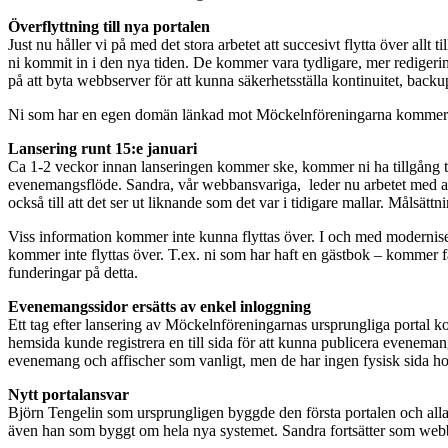
Överflyttning till nya portalen
Just nu håller vi på med det stora arbetet att succesivt flytta över allt
ni kommit in i den nya tiden. De kommer vara tydligare, mer redigerin
på att byta webbserver för att kunna säkerhetsställa kontinuitet, backu
Ni som har en egen domän länkad mot Möckelnföreningarna kommer därf
Lansering runt 15:e januari
Ca 1-2 veckor innan lanseringen kommer ske, kommer ni ha tillgång till
evenemangsflöde. Sandra, vår webbansvariga, leder nu arbetet med att f
också till att det ser ut liknande som det var i tidigare mallar. Målsättn
Viss information kommer inte kunna flyttas över. I och med modernise
kommer inte flyttas över. T.ex. ni som har haft en gästbok – kommer 
funderingar på detta.
Evenemangssidor ersätts av enkel inloggning
Ett tag efter lansering av Möckelnföreningarnas ursprungliga portal k
hemsida kunde registrera en till sida för att kunna publicera eveneman
evenemang och affischer som vanligt, men de har ingen fysisk sida hos
Nytt portalansvar
Björn Tengelin som ursprungligen byggde den första portalen och alla m
även han som byggt om hela nya systemet. Sandra fortsätter som webbs