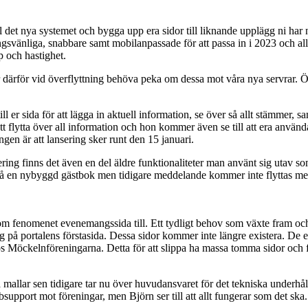
 till det nya systemet och bygga upp era sidor till liknande upplägg ni har
gsvänliga, snabbare samt mobilanpassade för att passa in i 2023 och al
p och hastighet.
ör vid överflyttning behöva peka om dessa mot våra nya servrar. Önsk
 er sida för att lägga in aktuell information, se över så allt stämmer,
lytta över all information och hon kommer även se till att era användare
ingen är att lansering sker runt den 15 januari.
ring finns det även en del äldre funktionaliteter man använt sig utav 
få en nybyggd gästbok men tidigare meddelande kommer inte flyttas med
om fenomenet evenemangssida till. Ett tydligt behov som växte fram och
g på portalens förstasida. Dessa sidor kommer inte längre existera. De e
 Möckelnföreningarna. Detta för att slippa ha massa tomma sidor och fö
allar sen tidigare tar nu över huvudansvaret för det tekniska underhåll
upport mot föreningar, men Björn ser till att allt fungerar som det sk