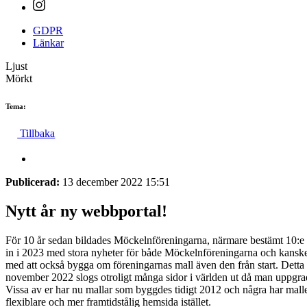
GDPR
Länkar
Ljust
Mörkt
Tema:
Tillbaka
Publicerad:
13 december 2022 15:51
Nytt år ny webbportal!
För 10 år sedan bildades Möckelnföreningarna, närmare bestämt 10:e 
in i 2023 med stora nyheter för både Möckelnföreningarna och kanske f
med att också bygga om föreningarnas mall även den från start. Detta
november 2022 slogs otroligt många sidor i världen ut då man uppgrader
Vissa av er har nu mallar som byggdes tidigt 2012 och några har mal
flexiblare och mer framtidstålig hemsida istället.