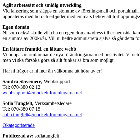
Agilt arbetssätt och smidig utveckling
Vid lansering som släpps en stomme av föreningsmall och portalmall, m
uppdateras med tid och erbjuder medlemmars behov att förhoppningsvi
Egen domän
Ni som också skulle vilja ha en egen domän-adress till er hemsida kan
en summa av 200kr/år. Vill ni hellre administrera själva så går detta fort
En lättare framtid, en lättare webb
Vi hoppas ni omfamnar de nya förändringarna med positivitet. Vi och 
men vi ska försöka göra så allt funkar så bra som möjligt.
Har ni frågor är ni mer än välkomna att höra av er!
Sandra Slaveniece,
Webbsupport
Tel: 070-380 02 12
webbsupport@mockelnforeningarna.net
Sofia Tungfelt,
Verksamhetsledare
Tel: 070-380 07 15
sofia.tungfelt@mockelnforeningarna.net
Okategoriserade
Publicerad av:
sofiatungfelt