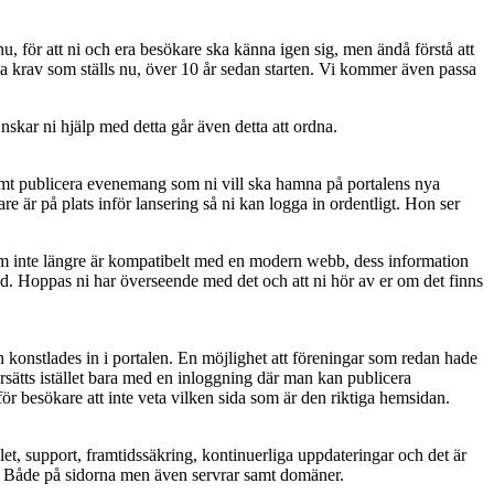
 nu, för att ni och era besökare ska känna igen sig, men ändå förstå att
la krav som ställs nu, över 10 år sedan starten. Vi kommer även passa
ar ni hjälp med detta går även detta att ordna.
 samt publicera evenemang som ni vill ska hamna på portalens nya
 är på plats inför lansering så ni kan logga in ordentligt. Hon ser
som inte längre är kompatibelt med en modern webb, dess information
. Hoppas ni har överseende med det och att ni hör av er om det finns
 konstlades in i portalen. En möjlighet att föreningar som redan hade
rsätts istället bara med en inloggning där man kan publicera
r besökare att inte veta vilken sida som är den riktiga hemsidan.
et, support, framtidssäkring, kontinuerliga uppdateringar och det är
a. Både på sidorna men även servrar samt domäner.