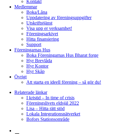
Kontakt
Medlemmar
Boka/Låna
Uppdatering av föreningsuppgifter
Utskriftstjänst
Visa upp er verksamhet!
Föreningsarkivet
Hitta finansiering
Support
Föreningarnas Hus
Boka Föreningarnas Hus Bharat forge
Hyr Brevlåda
Hyr Kontor
Hyr Skåp
Övrigt
Att starta en ideell förening – så gör du!
Relaterade länkar
I kristid – In time of crisis
Föreningslivets eldsjäl 2022
Lisa – Hitta rätt stöd
Lokala Integrationsnätverket
Bofors Stationsområde