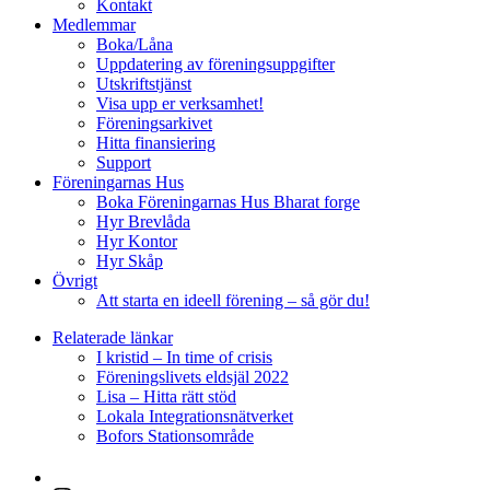
Kontakt
Medlemmar
Boka/Låna
Uppdatering av föreningsuppgifter
Utskriftstjänst
Visa upp er verksamhet!
Föreningsarkivet
Hitta finansiering
Support
Föreningarnas Hus
Boka Föreningarnas Hus Bharat forge
Hyr Brevlåda
Hyr Kontor
Hyr Skåp
Övrigt
Att starta en ideell förening – så gör du!
Relaterade länkar
I kristid – In time of crisis
Föreningslivets eldsjäl 2022
Lisa – Hitta rätt stöd
Lokala Integrationsnätverket
Bofors Stationsområde