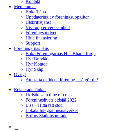
Kontakt
Medlemmar
Boka/Låna
Uppdatering av föreningsuppgifter
Utskriftstjänst
Visa upp er verksamhet!
Föreningsarkivet
Hitta finansiering
Support
Föreningarnas Hus
Boka Föreningarnas Hus Bharat forge
Hyr Brevlåda
Hyr Kontor
Hyr Skåp
Övrigt
Att starta en ideell förening – så gör du!
Relaterade länkar
I kristid – In time of crisis
Föreningslivets eldsjäl 2022
Lisa – Hitta rätt stöd
Lokala Integrationsnätverket
Bofors Stationsområde