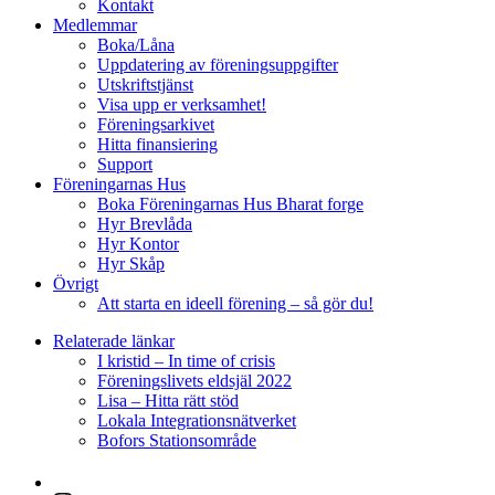
Kontakt
Medlemmar
Boka/Låna
Uppdatering av föreningsuppgifter
Utskriftstjänst
Visa upp er verksamhet!
Föreningsarkivet
Hitta finansiering
Support
Föreningarnas Hus
Boka Föreningarnas Hus Bharat forge
Hyr Brevlåda
Hyr Kontor
Hyr Skåp
Övrigt
Att starta en ideell förening – så gör du!
Relaterade länkar
I kristid – In time of crisis
Föreningslivets eldsjäl 2022
Lisa – Hitta rätt stöd
Lokala Integrationsnätverket
Bofors Stationsområde