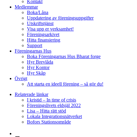
Kontakt
Medlemmar
Boka/Låna
Uppdatering av föreningsuppgifter
Utskriftstjänst
Visa upp er verksamhet!
Föreningsarkivet
Hitta finansiering
Support
Föreningarnas Hus
Boka Föreningarnas Hus Bharat forge
Hyr Brevlåda
Hyr Kontor
Hyr Skåp
Övrigt
Att starta en ideell förening – så gör du!
Relaterade länkar
I kristid – In time of crisis
Föreningslivets eldsjäl 2022
Lisa – Hitta rätt stöd
Lokala Integrationsnätverket
Bofors Stationsområde