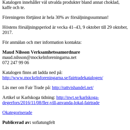
Katalogen innehåller väl utvalda produkter bland annat choklad,
kaffe och te.
Föreningens förtjänst är hela 30% av försäljningssumman!
Höstens försäljningsperiod är vecka 41–43, 9 oktober till 29 oktober,
2017.
För anmälan och mer information kontakta:
Maud Nilsson Verksamhetssamordnare
maud.nilsson@mockelnforeningarna.net
072 247 99 06
Katalogen finns att ladda ned på:
http://www.mockelnforeningarna.se/fairtradekatalogen/
Läs mer om Fair Trade på:
http://rattvishandel.net/
Artikel ur Karlskoga tidning:
http://nwt.se/karlskoga-
degerfors/2016/11/08/fler-vill-anvanda-lokal-fairtrade
Okategoriserade
Publicerad av:
sofiatungfelt