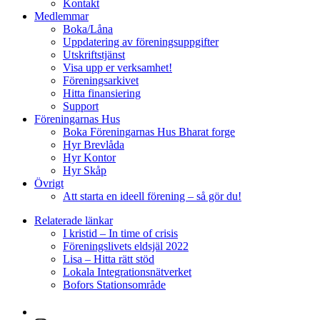
Kontakt
Medlemmar
Boka/Låna
Uppdatering av föreningsuppgifter
Utskriftstjänst
Visa upp er verksamhet!
Föreningsarkivet
Hitta finansiering
Support
Föreningarnas Hus
Boka Föreningarnas Hus Bharat forge
Hyr Brevlåda
Hyr Kontor
Hyr Skåp
Övrigt
Att starta en ideell förening – så gör du!
Relaterade länkar
I kristid – In time of crisis
Föreningslivets eldsjäl 2022
Lisa – Hitta rätt stöd
Lokala Integrationsnätverket
Bofors Stationsområde