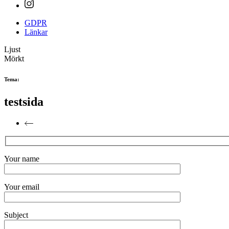
GDPR
Länkar
Ljust
Mörkt
Tema:
testsida
Your name
Your email
Subject