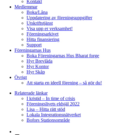
Kontakt
Medlemmar
Boka/Låna
Uppdatering av föreningsuppgifter
Utskriftstjänst
Visa upp er verksamhet!
Föreningsarkivet
Hitta finansiering
Support
Föreningarnas Hus
Boka Föreningarnas Hus Bharat forge
Hyr Brevlåda
Hyr Kontor
Hyr Skåp
Övrigt
Att starta en ideell förening – så gör du!
Relaterade länkar
I kristid – In time of crisis
Föreningslivets eldsjäl 2022
Lisa – Hitta rätt stöd
Lokala Integrationsnätverket
Bofors Stationsområde